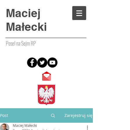
Maciej
Małecki
Poseł na Sejm RP
Post
Zarejestruj się
Maciej Małecki