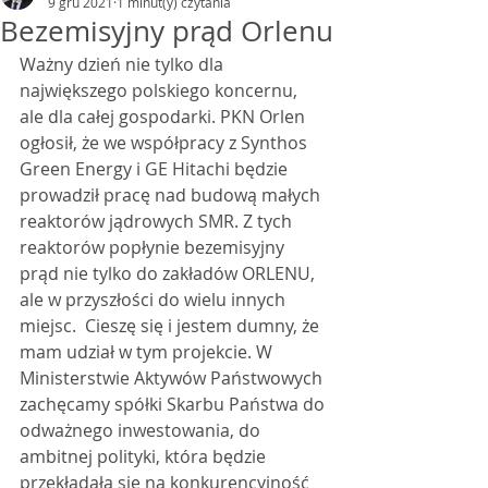
9 gru 2021
1 minut(y) czytania
Bezemisyjny prąd Orlenu
Ważny dzień nie tylko dla 
największego polskiego koncernu, 
ale dla całej gospodarki. PKN Orlen 
ogłosił, że we współpracy z Synthos 
Green Energy i GE Hitachi będzie 
prowadził pracę nad budową małych 
reaktorów jądrowych SMR. Z tych 
reaktorów popłynie bezemisyjny 
prąd nie tylko do zakładów ORLENU, 
ale w przyszłości do wielu innych 
miejsc.  Cieszę się i jestem dumny, że 
mam udział w tym projekcie. W 
Ministerstwie Aktywów Państwowych 
zachęcamy spółki Skarbu Państwa do 
odważnego inwestowania, do 
ambitnej polityki, która będzie 
przekładała się na konkurencyjność 