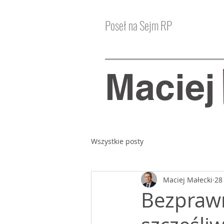
Poseł na Sejm RP
Macie
Wszystkie posty
Maciej Małecki
28
Bezprawn