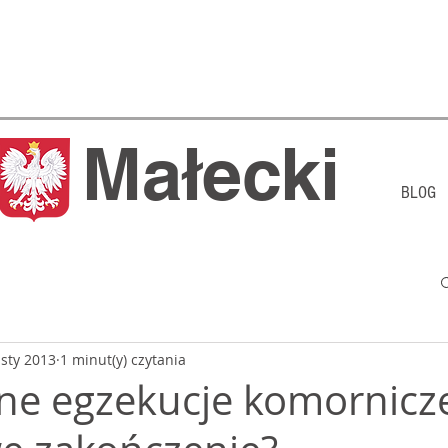
j Małecki
BLOG
 sty 2013
1 minut(y) czytania
e egzekucje komornicze