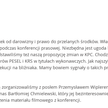
tek od darowizny i prawo do przelanych środków. Właś
odczas konferencji prasowej. Niezbędna jest ugoda l
stawiliśmy też naszą propozycję zmian w KPC. Chodzi
ów PESEL i KRS w tytułach wykonawczych. Jak najszyb
kucji na bliźniaka. Mamy bowiem sygnały o takich pr
rą zorganizowaliśmy z posłem Przemysławem Wiplerem 
nas Bartłomiej Chmielewski, który jej bezinteresowni
enia materiału filmowego z konferencji.