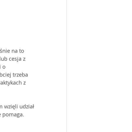
nie na to 
ub cesja z 
 o 
ciej trzeba 
aktykach z 
wzięli udział 
e pomaga. 