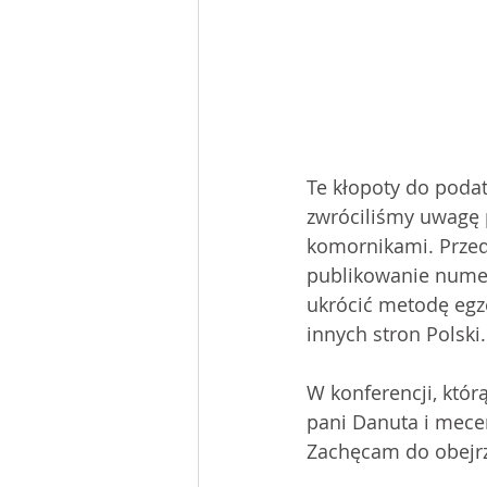
Te kłopoty do poda
zwróciliśmy uwagę p
komornikami. Przed
publikowanie numer
ukrócić metodę egze
innych stron Polski.
W konferencji, któ
pani Danuta i mece
Zachęcam do obejrz