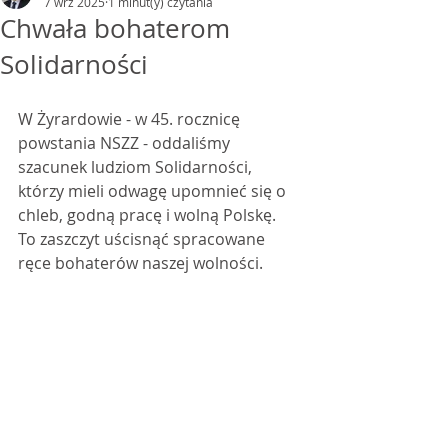
7 wrz 2025
1 minut(y) czytania
Chwała bohaterom
Solidarności
W Żyrardowie - w 45. rocznicę 
powstania NSZZ - oddaliśmy 
szacunek ludziom Solidarności, 
którzy mieli odwagę upomnieć się o 
chleb, godną pracę i wolną Polskę. 
To zaszczyt uścisnąć spracowane 
ręce bohaterów naszej wolności.