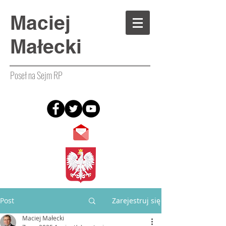
Maciej
Małecki
Poseł na Sejm RP
Post
Zarejestruj się
Maciej Małecki