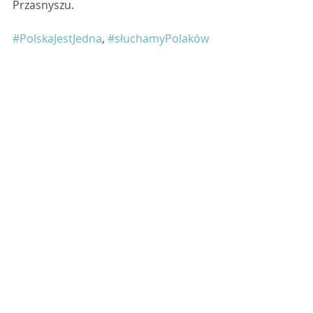
Przasnyszu.
#PolskaJestJedna
, 
#słuchamyPolaków