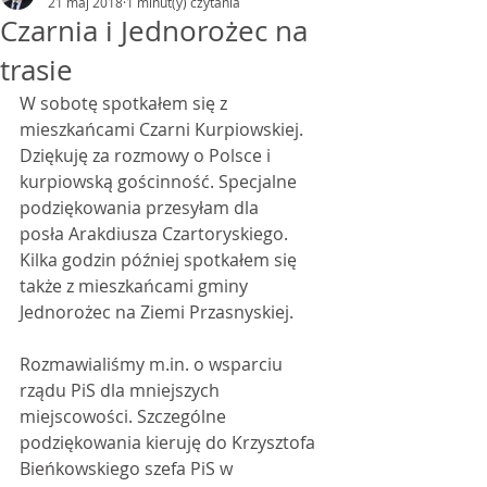
21 maj 2018
1 minut(y) czytania
Czarnia i Jednorożec na
trasie
W sobotę spotkałem się z 
mieszkańcami Czarni Kurpiowskiej. 
Dziękuję za rozmowy o Polsce i 
kurpiowską gościnność. Specjalne 
podziękowania przesyłam dla 
posła Arakdiusza Czartoryskiego. 
Kilka godzin później spotkałem się 
także z mieszkańcami gminy 
Jednorożec na Ziemi Przasnyskiej.
Rozmawialiśmy m.in. o wsparciu 
rządu PiS dla mniejszych 
miejscowości. Szczególne 
podziękowania kieruję do Krzysztofa 
Bieńkowskiego szefa PiS w 