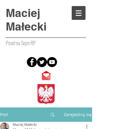
Maciej
Małecki
Poseł na Sejm RP
Post
Zarejestruj się
Maciej Małecki