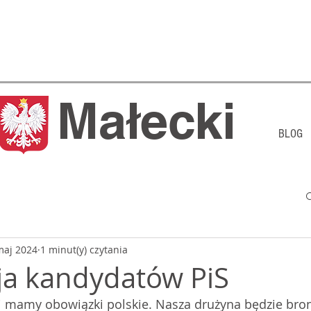
j Małecki
BLOG
maj 2024
1 minut(y) czytania
ja kandydatów PiS
i mamy obowiązki polskie. Nasza drużyna będzie bron