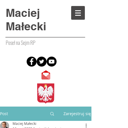
Maciej
Małecki
Poseł na Sejm RP
Post
Zarejestruj się
Maciej Małecki