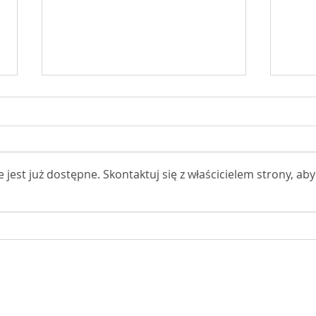
est już dostępne. Skontaktuj się z właścicielem strony, aby
Godz
Zapisz się na Jubileuszowy
Rajd
ałeckiego, ul. Narutowicza 1a, 96-500