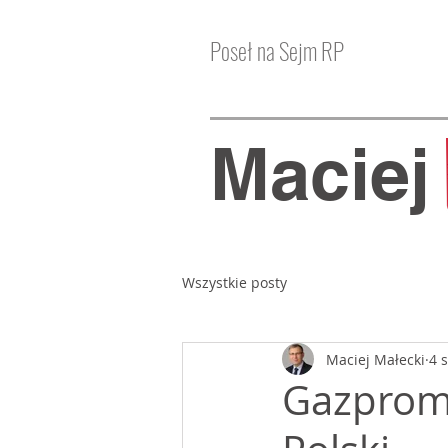
Poseł na Sejm RP
Macie
Wszystkie posty
Maciej Małecki
4 
Gazprom 