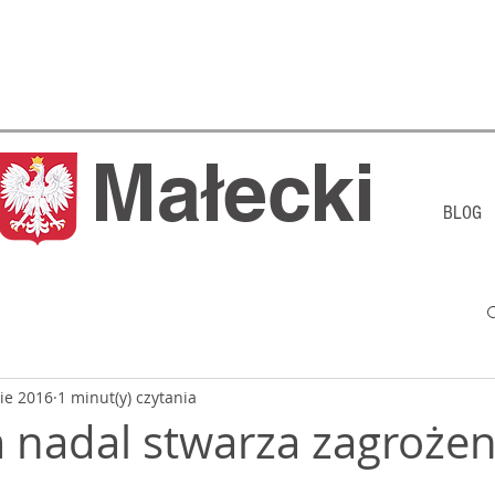
j Małecki
BLOG
sie 2016
1 minut(y) czytania
nadal stwarza zagrożen