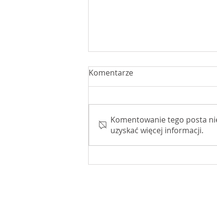
Komentarze
Komentowanie tego posta nie j
uzyskać więcej informacji.
W drodze na Jasną Górę
© Biuro Posła na Sejm RP Macieja M
Sochaczew