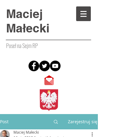
Maciej
Małecki
Poseł na Sejm RP
Post
Zarejestruj się
Maciej Małecki