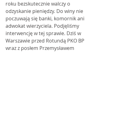
roku bezskutecznie walczy o 
odzyskanie pieniędzy. Do winy nie 
poczuwają się banki, komornik ani 
adwokat wierzyciela. Podjęliśmy 
interwencję w tej sprawie. Dziś w 
Warszawie przed Rotundą PKO BP 
wraz z posłem Przemysławem 
Wiplerem zorganizowaliśmy 
konferencję "Lepiej w skarpecie niż w 
BGŻecie czy PKO BP". 
Przygotowujemy zmiany do Kodeksu 
Postępowania Cywilnego, aby takie 
sytuacje nie powtarzały się. 
Występujemy do szeregu instytucji 
nadzorujących działalność, banków, 
komornika, adwokata wierzyciela. 
Domagamy się aby banki oddały pani 
Danucie oszczędności, przeprosiły i 
zadośćuczyniły.