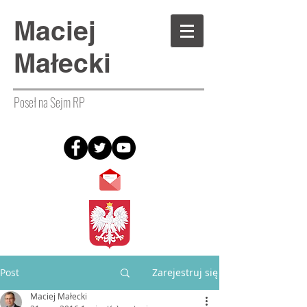
Maciej
Małecki
Poseł na Sejm RP
Post
Zarejestruj się
Maciej Małecki