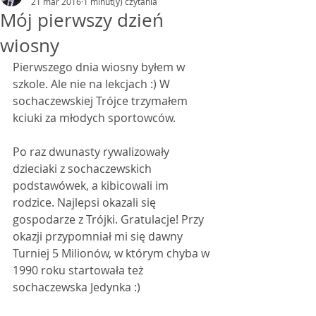
21 mar 2016
1 minut(y) czytania
Mój pierwszy dzień
wiosny
Pierwszego dnia wiosny byłem w 
szkole. Ale nie na lekcjach :) W 
sochaczewskiej Trójce trzymałem 
kciuki za młodych sportowców.
Po raz dwunasty rywalizowały 
dzieciaki z sochaczewskich 
podstawówek, a kibicowali im 
rodzice. Najlepsi okazali się 
gospodarze z Trójki. Gratulacje! Przy 
okazji przypomniał mi się dawny 
Turniej 5 Milionów, w którym chyba w 
1990 roku startowała też 
sochaczewska Jedynka :)