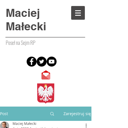
Maciej
Małecki
Poseł na Sejm RP
Post
Zarejestruj się
Maciej Małecki