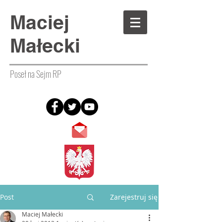
Maciej
Małecki
Poseł na Sejm RP
Post
Zarejestruj się
Maciej Małecki