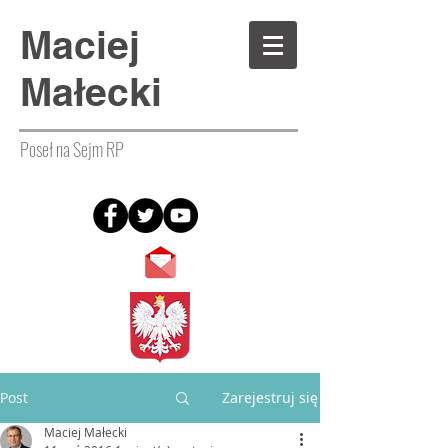
Maciej
Małecki
Poseł na Sejm RP
Post
Zarejestruj się
Maciej Małecki