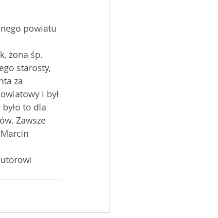
, żona śp. 
go starosty, 
nta za 
owiatowy i był 
było to dla 
tów. Zawsze 
 Marcin 
autorowi 