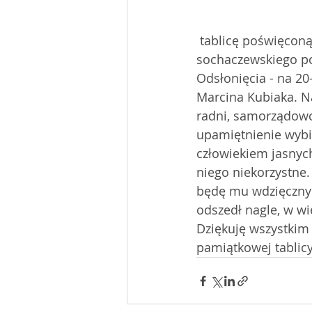
 tablicę poświęconą Marcinowi Kubiakowi pierwszemu staroście odrodzonego powiatu 
sochaczewskiego po
Odsłonięcia - na 20
Marcina Kubiaka. Na
radni, samorządowcy
upamiętnienie wybi
człowiekiem jasnych
niego niekorzystne.
będę mu wdzięczny z
odszedł nagle, w wie
Dziękuję wszystkim 
pamiątkowej tablicy