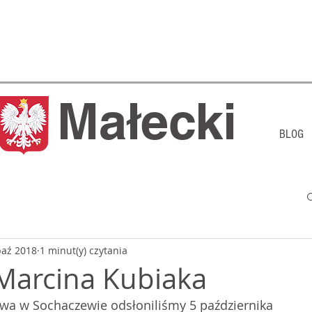
j Małecki
BLOG
paź 2018
1 minut(y) czytania
Marcina Kubiaka
wa w Sochaczewie odsłoniliśmy 5 października