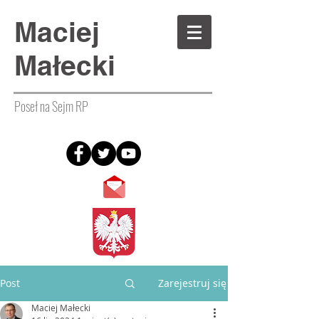
Maciej
Małecki
Poseł na Sejm RP
Post
Zarejestruj się
Maciej Małecki