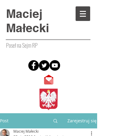
Maciej
Małecki
Poseł na Sejm RP
Post
Zarejestruj się
Maciej Małecki