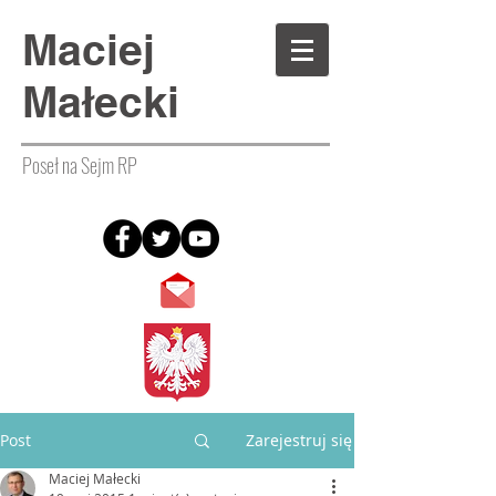
Maciej
Małecki
Poseł na Sejm RP
Post
Zarejestruj się
Maciej Małecki