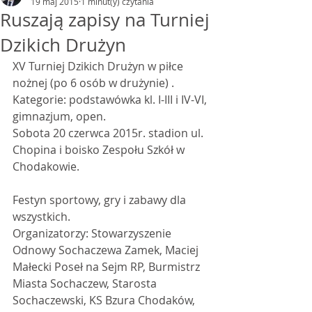
19 maj 2015
1 minut(y) czytania
Ruszają zapisy na Turniej
Dzikich Drużyn
XV Turniej Dzikich Drużyn w piłce 
nożnej (po 6 osób w drużynie) .
Kategorie: podstawówka kl. I-III i IV-VI, 
gimnazjum, open.
Sobota 20 czerwca 2015r. stadion ul. 
Chopina i boisko Zespołu Szkół w 
Chodakowie.
Festyn sportowy, gry i zabawy dla 
wszystkich.
Organizatorzy: Stowarzyszenie 
Odnowy Sochaczewa Zamek, Maciej 
Małecki Poseł na Sejm RP, Burmistrz 
Miasta Sochaczew, Starosta 
Sochaczewski, KS Bzura Chodaków, 