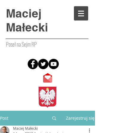
Maciej
Małecki
Poseł na Sejm RP
Post
Zarejestruj się
Maciej Małecki