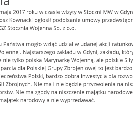
na
maja 2017 roku w czasie wizyty w Stoczni MW w Gdyni,
osz Kownacki ogłosił podpisanie umowy przedwstępn
Z Stocznia Wojenna Sp. z o.o. 
u Państwa mogło wziąć udział w udanej akcji ratunkow
ojennej. Najstarszego zakładu w Gdyni, zakładu, który
e nie tylko polską Marynarkę Wojenną, ale polskie Siły
rcia dla Polskiej Grupy Zbrojeniowej to jest bardzo
ieczeństwa Polski, bardzo dobra inwestycja dla rozwo
ił Zbrojnych. Nie ma i nie będzie przyzwolenia na nis
iorstw. Nie ma zgody na niszczenie majątku narodowe
ajątek narodowy a nie wyprzedawać.