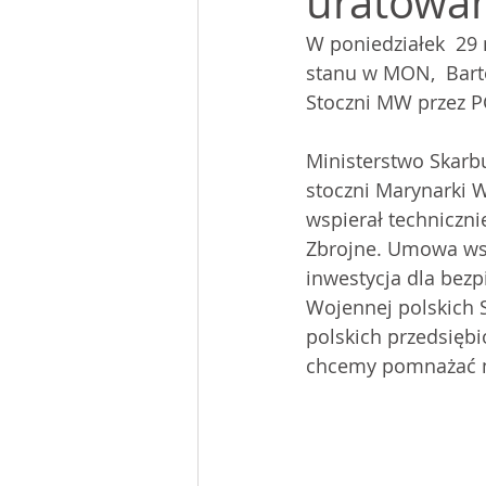
uratowa
W poniedziałek  29 
stanu w MON,  Bart
Stoczni MW przez PG
Ministerstwo Skarb
stoczni Marynarki W
wspierał techniczni
Zbrojne. Umowa wspa
inwestycja dla bezp
Wojennej polskich S
polskich przedsięb
chcemy pomnażać m