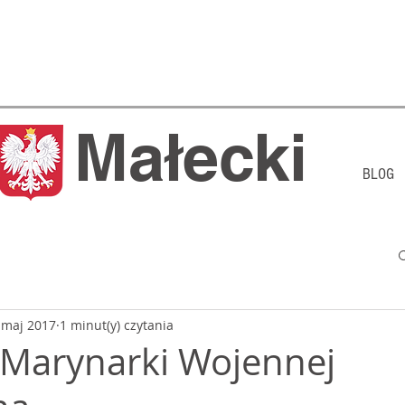
j Małecki
BLOG
 maj 2017
1 minut(y) czytania
 Marynarki Wojennej