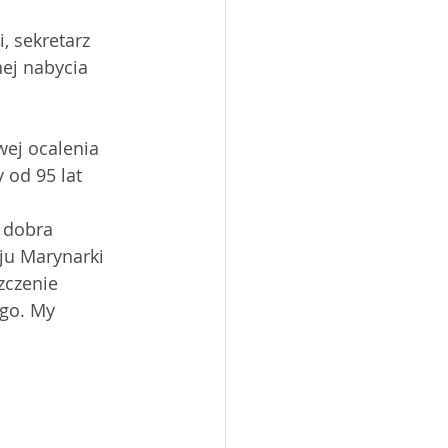
 sekretarz 
ej nabycia 
ej ocalenia 
 od 95 lat 
 
 dobra 
ju Marynarki 
zczenie 
go. My 