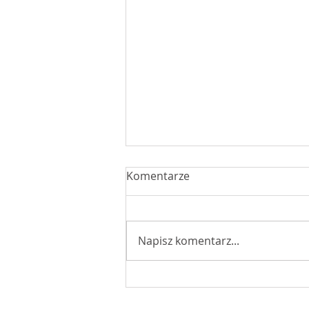
Komentarze
Napisz komentarz...
W drodze na Jasną Górę