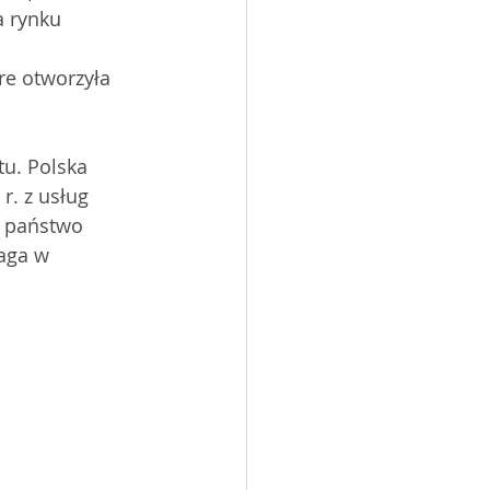
 rynku 
 
re otworzyła 
tu. Polska 
r. z usług 
o państwo 
aga w 