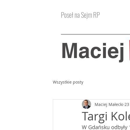
Poseł na Sejm RP
Macie
Wszystkie posty
Maciej Małecki
23
Targi Ko
W Gdańsku odbyły 1