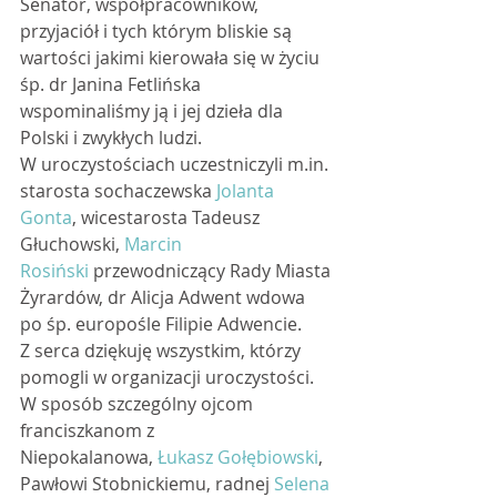
Senator, współpracowników, 
przyjaciół i tych którym bliskie są 
wartości jakimi kierowała się w życiu 
śp. dr Janina Fetlińska 
wspominaliśmy ją i jej dzieła dla 
Polski i zwykłych ludzi. 
W uroczystościach uczestniczyli m.in. 
starosta sochaczewska 
Jolanta 
Gonta
, wicestarosta Tadeusz 
Głuchowski, 
Marcin 
Rosiński
 przewodniczący Rady Miasta 
Żyrardów, dr Alicja Adwent wdowa 
po śp. europośle Filipie Adwencie. 
Z serca dziękuję wszystkim, którzy 
pomogli w organizacji uroczystości. 
W sposób szczególny ojcom 
franciszkanom z 
Niepokalanowa, 
Łukasz Gołębiowski
, 
Pawłowi Stobnickiemu, radnej 
Selena 