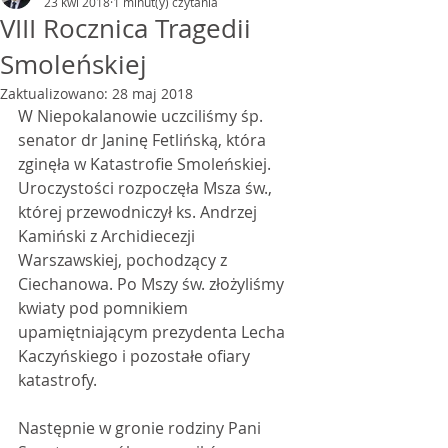
23 kwi 2018
1 minut(y) czytania
VIII Rocznica Tragedii
Smoleńskiej
Zaktualizowano:
28 maj 2018
W Niepokalanowie uczciliśmy śp. 
senator dr Janinę Fetlińską, która 
zginęła w Katastrofie Smoleńskiej. 
Uroczystości rozpoczęła Msza św., 
której przewodniczył ks. Andrzej 
Kamiński z Archidiecezji 
Warszawskiej, pochodzący z 
Ciechanowa. Po Mszy św. złożyliśmy 
kwiaty pod pomnikiem 
upamiętniającym prezydenta Lecha 
Kaczyńskiego i pozostałe ofiary 
katastrofy. 
Następnie w gronie rodziny Pani 