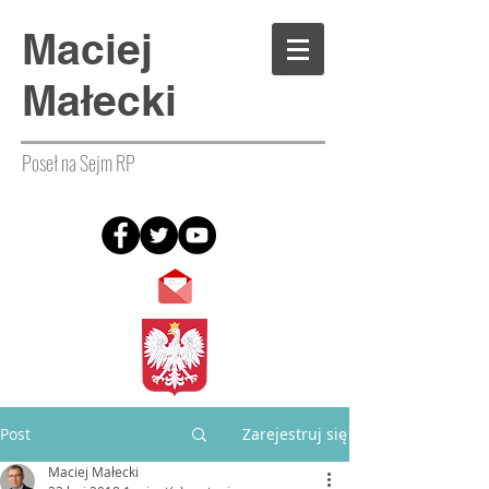
Maciej
Małecki
Poseł na Sejm RP
Post
Zarejestruj się
Maciej Małecki