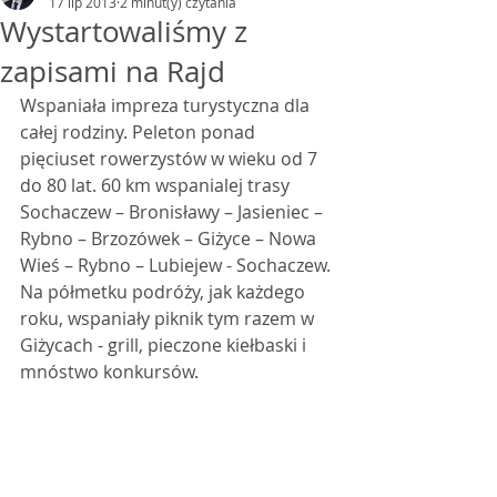
17 lip 2013
2 minut(y) czytania
Wystartowaliśmy z
zapisami na Rajd
Wspaniała impreza turystyczna dla 
całej rodziny. Peleton ponad 
pięciuset rowerzystów w wieku od 7 
do 80 lat. 60 km wspanialej trasy 
Sochaczew – Bronisławy – Jasieniec – 
Rybno – Brzozówek – Giżyce – Nowa 
Wieś – Rybno – Lubiejew - Sochaczew. 
Na półmetku podróży, jak każdego 
roku, wspaniały piknik tym razem w 
Giżycach - grill, pieczone kiełbaski i 
mnóstwo konkursów.