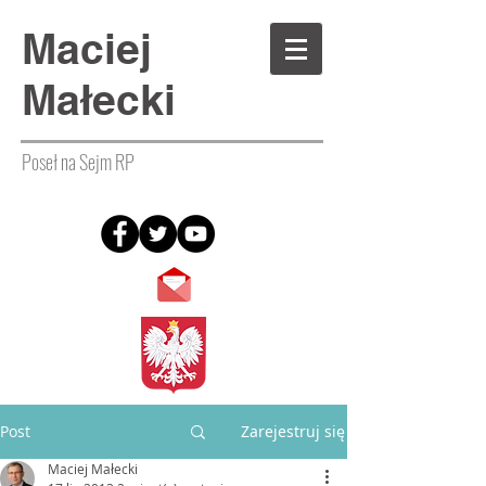
Maciej
Małecki
Poseł na Sejm RP
Post
Zarejestruj się
Maciej Małecki