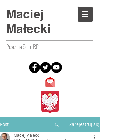
Maciej
Małecki
Poseł na Sejm RP
Post
Zarejestruj się
Maciej Małecki