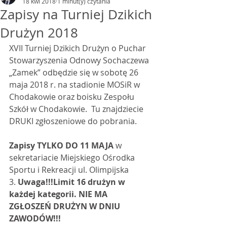
18 kwi 2018
1 minut(y) czytania
Zapisy na Turniej Dzikich
Drużyn 2018
XVII Turniej Dzikich Drużyn o Puchar 
Stowarzyszenia Odnowy Sochaczewa 
„Zamek” odbędzie się w sobotę 26 
maja 2018 r. na stadionie MOSiR w 
Chodakowie oraz boisku Zespołu 
Szkół w Chodakowie.  Tu znajdziecie 
DRUKI zgłoszeniowe do pobrania.
Zapisy TYLKO DO 11 MAJA
 w 
sekretariacie Miejskiego Ośrodka 
Sportu i Rekreacji ul. Olimpijska 
3. 
Uwaga!!!Limit 16 drużyn w 
każdej kategorii. NIE MA 
ZGŁOSZEŃ DRUŻYN W DNIU 
ZAWODÓW!!!