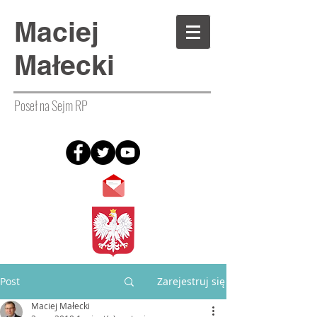
Maciej
Małecki
Poseł na Sejm RP
Post
Zarejestruj się
Maciej Małecki