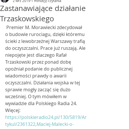
2 wrz 2019
1 minut(y) czytania
Zastanawiające działanie
Trzaskowskiego
 Premier M. Morawiecki zdecydował 
o budowie rurociagu, dzięki któremu 
ścieki z lewobrzeżnej Warszawy trafią 
do oczyszczalni. Prace już ruszają. Ale 
niepojęte jest dlaczego Rafał 
Trzaskowski przez ponad dobę 
opoźniał podanie do publicznej 
wiadomości prawdy o awarii 
oczyszczalni. Działania wojska w tej 
sprawie mogły zacząć się dużo 
wcześniej. O tym mówiłem w 
wywiadzie dla Polskiego Radia 24. 
Więcej:  
https://polskieradio24.pl/130/5819/Ar
tykul/2361322,Maciej-Malecki-o-