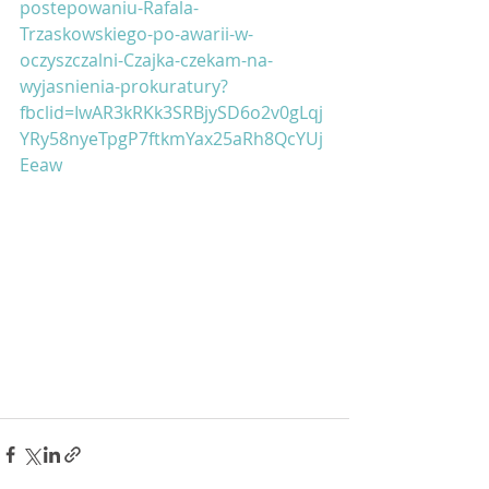
postepowaniu-Rafala-
Trzaskowskiego-po-awarii-w-
oczyszczalni-Czajka-czekam-na-
wyjasnienia-prokuratury?
fbclid=IwAR3kRKk3SRBjySD6o2v0gLqj
YRy58nyeTpgP7ftkmYax25aRh8QcYUj
Eeaw