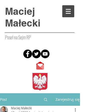
Maciej
Małecki
Poseł na Sejm RP
Post
Zarejestruj się
Maciej Małecki