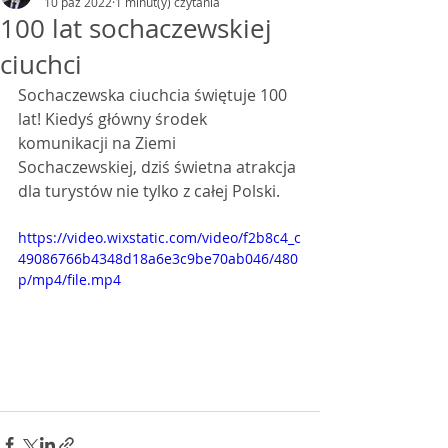
10 paź 2022
1 minut(y) czytania
100 lat sochaczewskiej
ciuchci
Sochaczewska ciuchcia świętuje 100 
lat! Kiedyś główny środek 
komunikacji na Ziemi 
Sochaczewskiej, dziś świetna atrakcja 
dla turystów nie tylko z całej Polski. 
https://video.wixstatic.com/video/f2b8c4_c
49086766b4348d18a6e3c9be70ab046/480
p/mp4/file.mp4