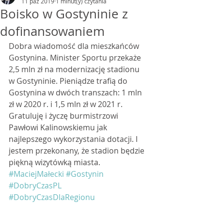
11 paź 2019
1 minut(y) czytania
Boisko w Gostyninie z
dofinansowaniem
Dobra wiadomość dla mieszkańców 
Gostynina. Minister Sportu przekaże 
2,5 mln zł na modernizację stadionu 
w Gostyninie. Pieniądze trafią do 
Gostynina w dwóch transzach: 1 mln 
zł w 2020 r. i 1,5 mln zł w 2021 r. 
Gratuluję i życzę burmistrzowi 
Pawłowi Kalinowskiemu jak 
najlepszego wykorzystania dotacji. I 
jestem przekonany, że stadion będzie 
piękną wizytówką miasta. 
#MaciejMałecki
#Gostynin
#DobryCzasPL
#DobryCzasDlaRegionu