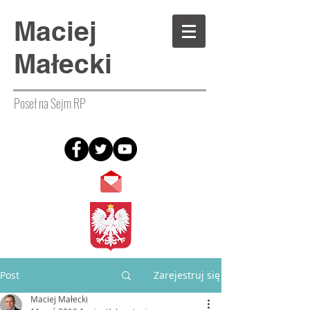
Maciej
Małecki
Poseł na Sejm RP
Post
Zarejestruj się
Maciej Małecki