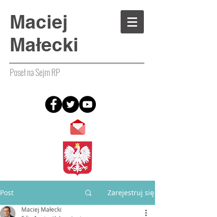
Maciej
Małecki
Poseł na Sejm RP
Post
Zarejestruj się
Maciej Małecki