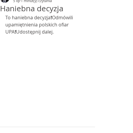
5 lip
1 minut(y) czytania
Haniebna decyzja
To haniebna decyzja❗️Odmówili 
upamiętnienia polskich ofiar 
UPA❗️Udostępnij dalej. 