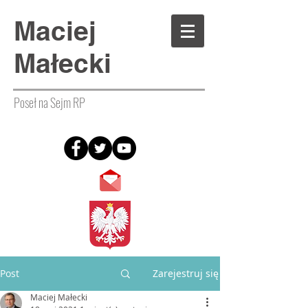
Maciej
Małecki
Poseł na Sejm RP
Post
Zarejestruj się
Maciej Małecki