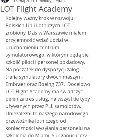
18 maj 2021
1 minut(y) czytania
LOT Flight Academy
Kolejny ważny krok w rozwoju 
Polskich Linii Lotniczych LOT 
zrobiony. Dziś w Warszawie miałem 
przyjemność wziąć udział w 
uruchomieniu centrum 
symulatorowego, w którym będą się 
szkolić piloci i personel pokładowy. 
Na początek do dyspozycji załóg 
trafią symulatory dwóch maszyn - 
Embraer oraz Boeing 737.  Docelowo 
LOT Flight Academy ma świadczyć 
pełen zakres usług, na wszystkie typy 
używanych przez PLL samolotów. 
Uniezależni to naszego narodowego 
przewoźnika lotniczego od 
konieczności wysyłania personelu na 
szkolenia do Miami, Sungapuru, czy 