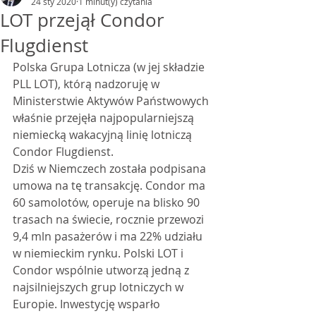
24 sty 2020
1 minut(y) czytania
LOT przejął Condor
Flugdienst
Polska Grupa Lotnicza (w jej składzie 
PLL LOT), którą nadzoruję w 
Ministerstwie Aktywów Państwowych 
właśnie przejęła najpopularniejszą 
niemiecką wakacyjną linię lotniczą 
Condor Flugdienst. 
Dziś w Niemczech została podpisana 
umowa na tę transakcję. Condor ma 
60 samolotów, operuje na blisko 90 
trasach na świecie, rocznie przewozi 
9,4 mln pasażerów i ma 22% udziału 
w niemieckim rynku. Polski LOT i 
Condor wspólnie utworzą jedną z 
najsilniejszych grup lotniczych w 
Europie. Inwestycję wsparło 