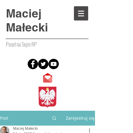
Maciej
Małecki
Poseł na Sejm RP
Post
Zarejestruj się
Maciej Małecki