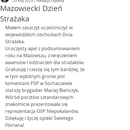
23 maj 2023
1 minut(y) czytania
Mazowiecki Dzień
Strażaka
Miałem zaszczyt uczestniczyć w 
wojewódzkich obchodach Dnia 
Strażaka.
Uroczysty apel z podsumowaniem 
roku na Mazowszu, z wręczeniem 
awansów i odznaczeń dla strażaków. 
Gratuluję i cieszę się tym bardziej, że 
w tym wybitnym gronie jest 
komentant PSP w Sochaczewie 
starszy brygadier Maciej Bieńczyk. 
Wśród pocztów sztandarowych 
znakomicie prezentowała się 
reprezentacja OSP Niepokalanów. 
Dziękuję i życzę opieki Świetego 
Floriana!