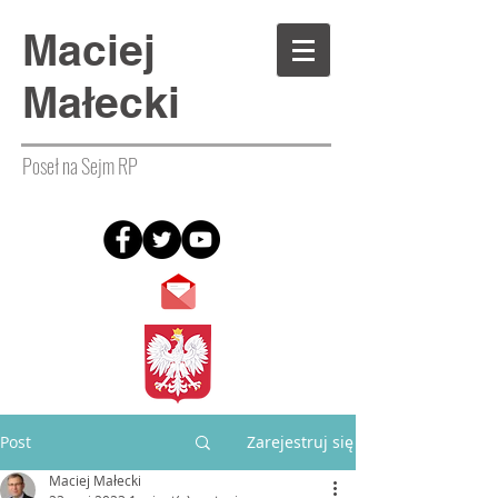
Maciej
Małecki
Poseł na Sejm RP
Post
Zarejestruj się
Maciej Małecki