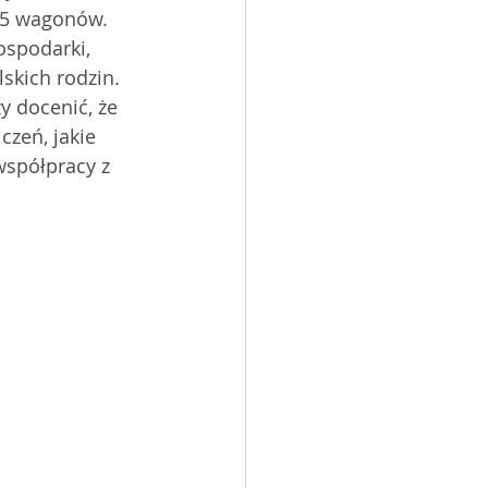
25 wagonów. 
ospodarki, 
skich rodzin. 
y docenić, że 
zeń, jakie 
spółpracy z 