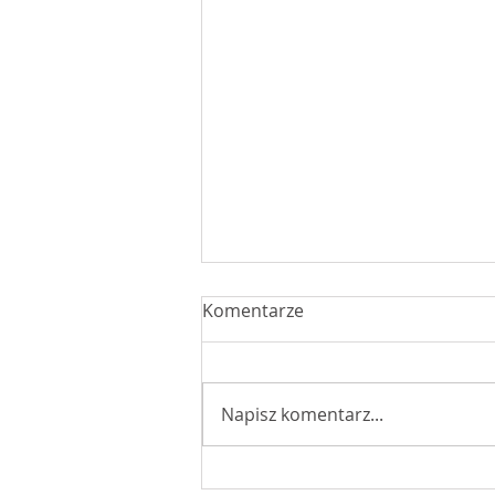
Komentarze
Napisz komentarz...
W drodze na Jasną Górę