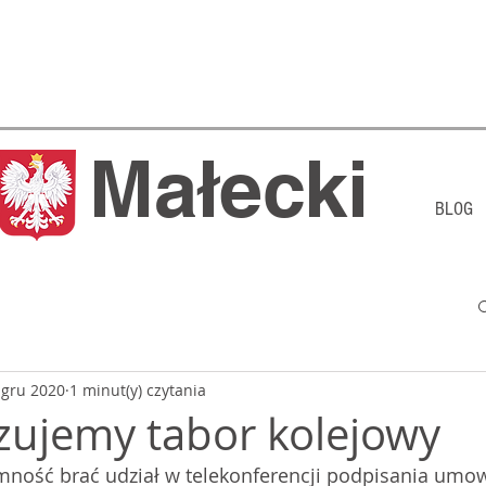
j Małecki
BLOG
 gru 2020
1 minut(y) czytania
ujemy tabor kolejowy
mność brać udział w telekonferencji podpisania umo