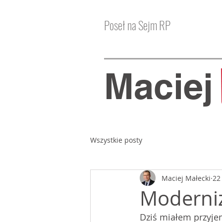
Poseł na Sejm RP
Macie
Wszystkie posty
Maciej Małecki
22
Moderniz
Dziś miałem przyje