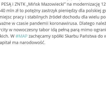
ką PESĄ i ZNTK „Mińsk Mazowiecki” na modernizację 1
40 mln zł to potężny zastrzyk pieniędzy dla polskiej g
miejsc pracy i stabilnych źródeł dochodu dla wielu pol
 ważne w czasie pandemii koronawirusa. Dlatego należ
rcity w nowoczesny tabor idą pełną parą mimo ogranic
kich. W 
#MAP
 zachęcamy spółki Skarbu Państwa do w
Kapitał ma narodowość.