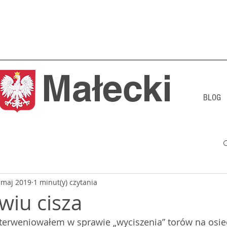
j Małecki
BLOG
 maj 2019
1 minut(y) czytania
wiu cisza
terweniowałem w sprawie „wyciszenia” torów na osied