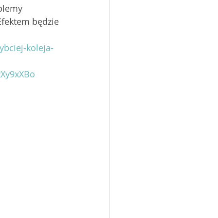
blemy 
Efektem będzie 
bciej-koleja-
zXy9xXBo