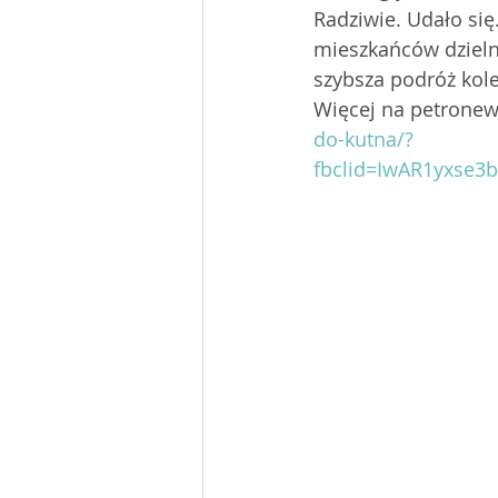
Radziwie. Udało się
mieszkańców dzielni
szybsza podróż kol
Więcej na petronews
do-kutna/?
fbclid=IwAR1yxse