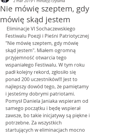
2 mar 2019
1 minut(y) czytania
Nie mówię szeptem, gdy
mówię skąd jestem
 Eliminacje VI Sochaczewskiego 
Festiwalu Poezji i Pieśni Patriotycznej 
"Nie mówię szeptem, gdy mówię 
skąd jestem". Miałem ogromną 
przyjemność otwarcia tego 
wspaniałego Festiwalu. W tym roku 
padł kolejny rekord, zgłosiło się 
ponad 200 uczestników!!! Jest to 
najlepszy dowód tego, że pamiętamy 
i jesteśmy dobrymi patriotami. 
Pomysł Daniela Janiaka wspieram od 
samego początku i będę wspierał 
zawsze, bo takie inicjatywy są piękne i 
potrzebne. Za wszystkich 
startujących w eliminacjach mocno 