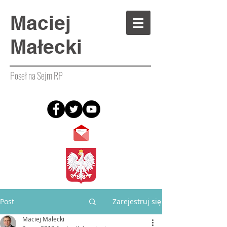
Maciej
Małecki
Poseł na Sejm RP
Post
Zarejestruj się
Maciej Małecki