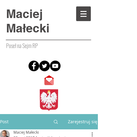
Maciej
Małecki
Poseł na Sejm RP
Post
Zarejestruj się
Maciej Małecki