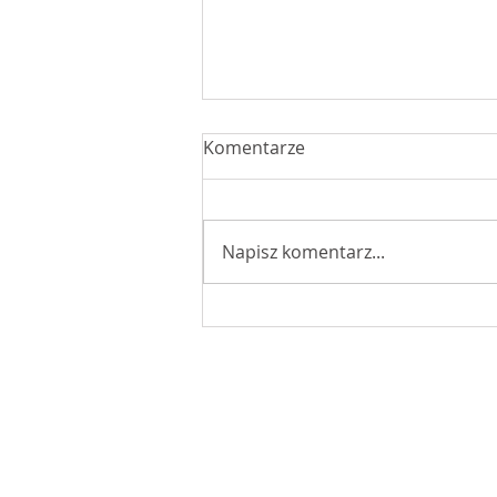
Komentarze
Napisz komentarz...
W drodze na Jasną Górę
© Biuro Posła na Sejm RP Macieja M
Sochaczew