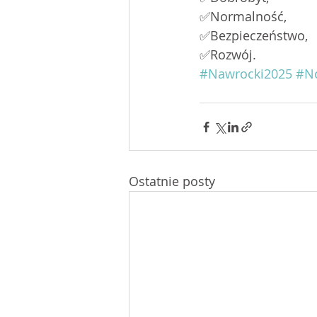
✅Normalność, 
✅Bezpieczeństwo, 
✅Rozwój. 
#Nawrocki2025
#N
Ostatnie posty