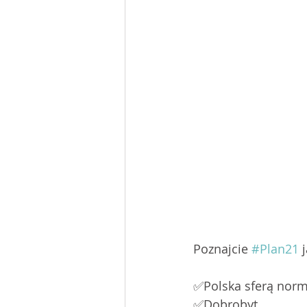
Poznajcie 
#Plan21
 
✅Polska sferą norm
✅Dobrobyt, 