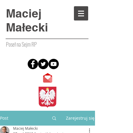
Maciej
Małecki
Poseł na Sejm RP
Post
Zarejestruj się
Maciej Małecki