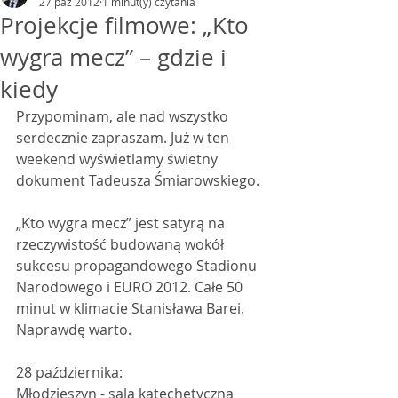
27 paź 2012
1 minut(y) czytania
Projekcje filmowe: „Kto
wygra mecz” – gdzie i
kiedy
Przypominam, ale nad wszystko 
serdecznie zapraszam. Już w ten 
weekend wyświetlamy świetny 
dokument Tadeusza Śmiarowskiego.
„Kto wygra mecz” jest satyrą na 
rzeczywistość budowaną wokół 
sukcesu propagandowego Stadionu 
Narodowego i EURO 2012. Całe 50 
minut w klimacie Stanisława Barei. 
Naprawdę warto.
28 października:  
Młodzieszyn - sala katechetyczna 