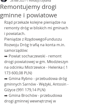
26 kwi 2021
1 minut(y) czytania
Remontujemy drogi
gminne i powiatowe
Rząd przekaże kolejne pieniądze na 
remonty dróg w bliskich mi gminach 
i powiatach.
Pieniądze z RządowegoFunduszu 
Rozwoju Dróg trafią na konta m.in. 
samorządów: 
➡️ Powiat sochaczewski - remont 
drogi powiatowej w gm. Młodzieszyn 
na odcinku Mistrzewice - Helenka ( 1 
173 600,08 PLN)
➡️ Gmina Rybno - przebudowa dróg 
gminnych Sarnów - Wężyki, Antosin - 
Giżyce (991 179,14 PLN)
➡️ Gmina Brochów - przebudowa 
drogi gminnej wewnętrznej w 