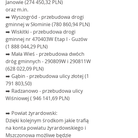
Janowie (274 450,32 PLN) 
oraz m.in.
➡️ Wyszogród - przebudowa drogi 
gminnej w Słominie (780 860,94 PLN)
➡️ Wiskitki - przebudowa drogi 
gminnej nr 470403W Etap I - Guzów 
(1 888 044,29 PLN)
➡️ Mała Wieś - przebudowa dwóch 
dróg gminnych - 290809W i 290811W 
(628 022,09 PLN)
➡️ Gąbin - przebudowa ulicy złotej (1 
791 803,50) 
➡️ Radzanowo - przebudowa ulicy 
Wiśniowej ( 946 141,69 PLN) 
➡️ Powiat żyrardowski:
Dzięki kolejnym środkom jakie trafią 
na konta powiatu żyrardowskiego i 
Mszczonowa możliwe będzie 