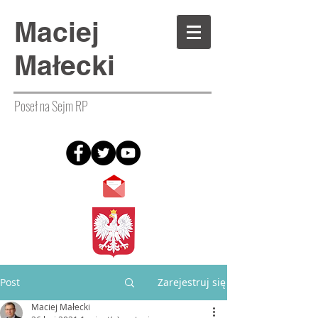
Maciej
Małecki
Poseł na Sejm RP
Post
Zarejestruj się
Maciej Małecki