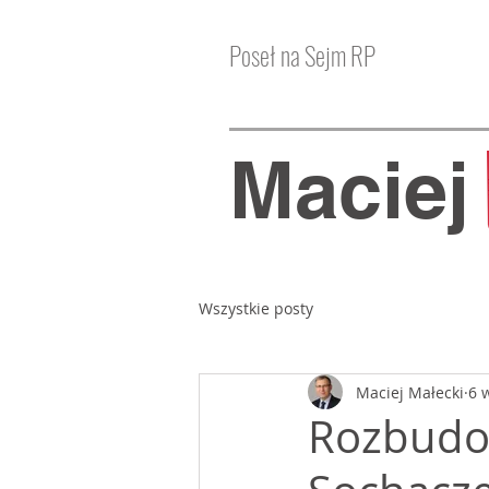
Poseł na Sejm RP
Macie
Wszystkie posty
Maciej Małecki
6 
Rozbudo