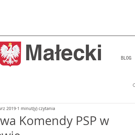
j Małecki
BLOG
wrz 2019
1 minut(y) czytania
wa Komendy PSP w