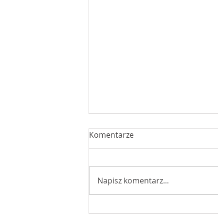
Komentarze
Napisz komentarz...
W drodze na Jasną Górę