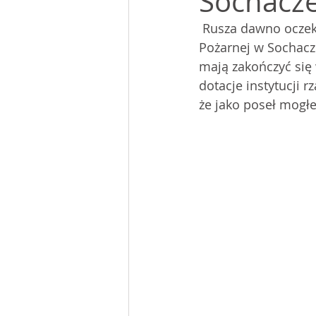
Sochacz
 Rusza dawno oczekiwana rozbudowa Komendy Powiatowej Państwowej Straży 
Pożarnej w Sochacz
mają zakończyć się w
dotacje instytucji 
że jako poseł mogł