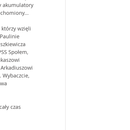
ły akumulatory 
uchomiony...
którzy wzięli 
Paulinie 
szkiewicza 
PSS Społem, 
ukaszowi 
 Arkadiuszowi 
. Wybaczcie, 
awa 
cały czas 