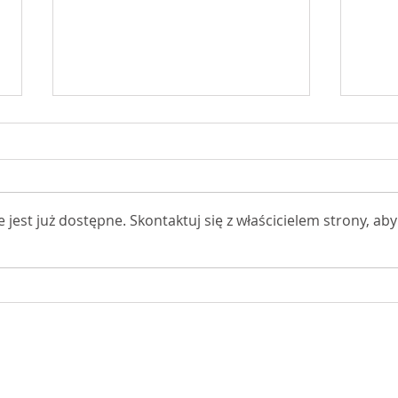
est już dostępne. Skontaktuj się z właścicielem strony, aby
Godz
Zapisz się na Jubileuszowy
Rajd
ałeckiego, ul. Narutowicza 1a, 96-500