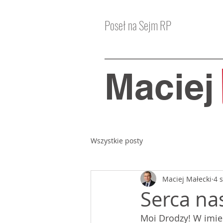
Poseł na Sejm RP
Macie
Wszystkie posty
Maciej Małecki
4 
Serca na
Moi Drodzy! W imien