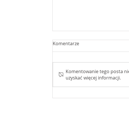
Komentarze
Komentowanie tego posta nie j
uzyskać więcej informacji.
W drodze na Jasną Górę
© Biuro Posła na Sejm RP Macieja M
Sochaczew