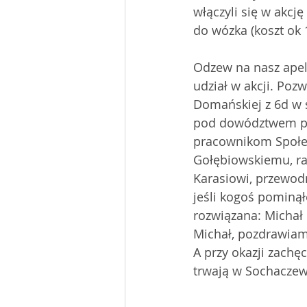
włączyli się w akcj
do wózka (koszt ok 1
Odzew na nasz apel 
udział w akcji. Poz
Domańskiej z 6d w s
pod dowództwem p. 
pracownikom Społem,
Gołębiowskiemu, ra
Karasiowi, przewodn
jeśli kogoś pominąłe
rozwiązana: Michał 
Michał, pozdrawiamy
A przy okazji zachę
trwają w Sochaczewi