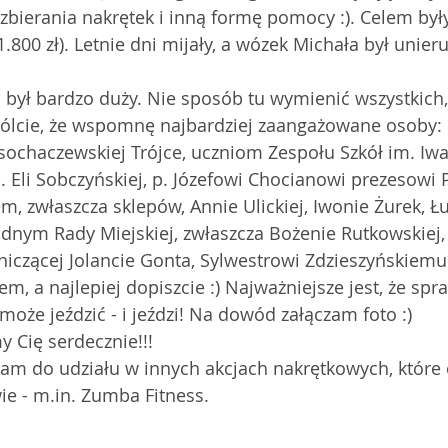
ę zbierania nakrętek i inną formę pomocy :). Celem by
.800 zł). Letnie dni mijały, a wózek Michała był unier
był bardzo duży. Nie sposób tu wymienić wszystkich, 
wólcie, że wspomnę najbardziej zaangażowane osoby: 
ochaczewskiej Trójce, uczniom Zespołu Szkół im. Iwa
Eli Sobczyńskiej, p. Józefowi Chocianowi prezesowi 
 zwłaszcza sklepów, Annie Ulickiej, Iwonie Żurek, Ł
dnym Rady Miejskiej, zwłaszcza Bożenie Rutkowskiej,
iczącej Jolancie Gonta, Sylwestrowi Zdzieszyńskiemu
m, a najlepiej dopiszcie :) Najważniejsze jest, że spr
może jeździć - i jeździ! Na dowód załączam foto :) 
 Cię serdecznie!!! 
cam do udziału w innych akcjach nakrętkowych, które 
e - m.in. Zumba Fitness.