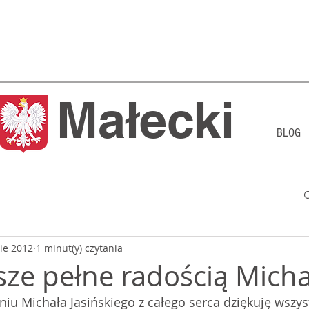
j Małecki
BLOG
sie 2012
1 minut(y) czytania
sze pełne radością Micha
iu Michała Jasińskiego z całego serca dziękuję wszyst