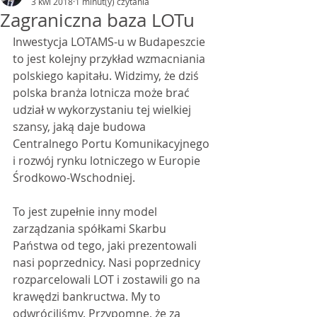
3 kwi 2018
1 minut(y) czytania
Zagraniczna baza LOTu
Inwestycja LOTAMS-u w Budapeszcie 
to jest kolejny przykład wzmacniania 
polskiego kapitału. Widzimy, że dziś 
polska branża lotnicza może brać 
udział w wykorzystaniu tej wielkiej 
szansy, jaką daje budowa 
Centralnego Portu Komunikacyjnego 
i rozwój rynku lotniczego w Europie 
Środkowo-Wschodniej.
To jest zupełnie inny model 
zarządzania spółkami Skarbu 
Państwa od tego, jaki prezentowali 
nasi poprzednicy. Nasi poprzednicy 
rozparcelowali LOT i zostawili go na 
krawędzi bankructwa. My to 
odwróciliśmy. Przypomnę, że za 