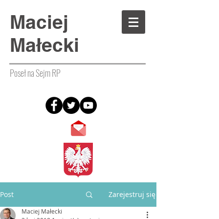
Maciej
Małecki
Poseł na Sejm RP
Post
Zarejestruj się
Maciej Małecki