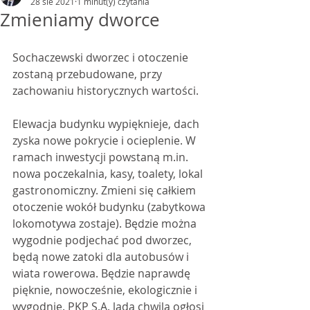
28 sie 2021
1 minut(y) czytania
Zmieniamy dworce
Sochaczewski dworzec i otoczenie 
zostaną przebudowane, przy 
zachowaniu historycznych wartości. 
Elewacja budynku wypięknieje, dach 
zyska nowe pokrycie i ocieplenie. W 
ramach inwestycji powstaną m.in. 
nowa poczekalnia, kasy, toalety, lokal 
gastronomiczny. Zmieni się całkiem 
otoczenie wokół budynku (zabytkowa 
lokomotywa zostaje). Będzie można 
wygodnie podjechać pod dworzec, 
będą nowe zatoki dla autobusów i 
wiata rowerowa. Będzie naprawdę 
pięknie, nowocześnie, ekologicznie i 
wygodnie. PKP S.A. lada chwila ogłosi 