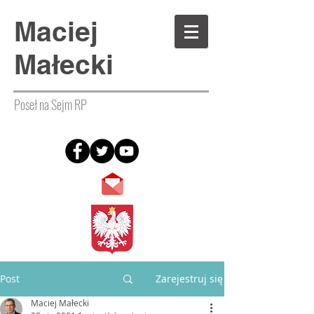
Maciej
Małecki
Poseł na Sejm RP
Post
Zarejestruj się
Maciej Małecki