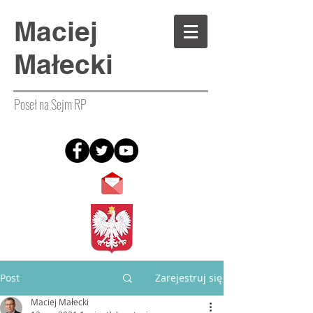
Maciej
Małecki
Poseł na Sejm RP
Post
Zarejestruj się
Maciej Małecki