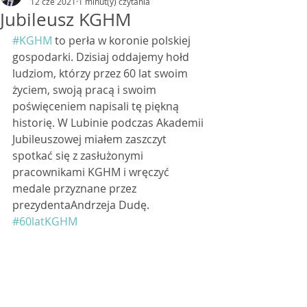
12 cze 2021
1 minut(y) czytania
Jubileusz KGHM
#KGHM
 to perła w koronie polskiej 
gospodarki. Dzisiaj oddajemy hołd 
ludziom, którzy przez 60 lat swoim 
życiem, swoją pracą i swoim 
poświęceniem napisali tę piękną 
historię. W Lubinie podczas Akademii 
Jubileuszowej miałem zaszczyt 
spotkać się z zasłużonymi 
pracownikami KGHM i wręczyć 
medale przyznane przez 
prezydentaAndrzeja Dudę. 
#60latKGHM