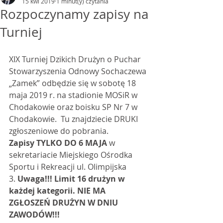
15 kwi 2019
1 minut(y) czytania
Rozpoczynamy zapisy na
Turniej
XIX Turniej Dzikich Drużyn o Puchar 
Stowarzyszenia Odnowy Sochaczewa 
„Zamek” odbędzie się w sobotę 18 
maja 2019 r. na stadionie MOSiR w 
Chodakowie oraz boisku SP Nr 7 w 
Chodakowie.  Tu znajdziecie DRUKI 
zgłoszeniowe do pobrania.
Zapisy TYLKO DO 6 MAJA
 w 
sekretariacie Miejskiego Ośrodka 
Sportu i Rekreacji ul. Olimpijska 
3. 
Uwaga!!! Limit 16 drużyn w 
każdej kategorii. NIE MA 
ZGŁOSZEŃ DRUŻYN W DNIU 
ZAWODÓW!!!