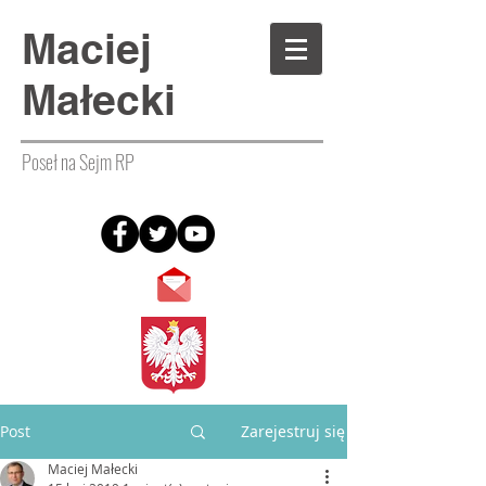
Maciej
Małecki
Poseł na Sejm RP
Post
Zarejestruj się
Maciej Małecki